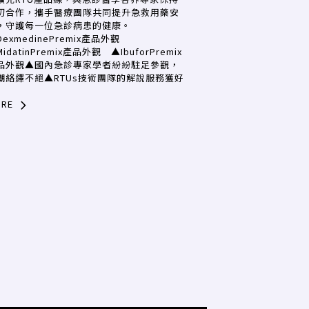
切合作，攜手醫療團隊共同提升急救用藥安
，守護每一位急診病患的健康。
DexmedinePremix產品外觀
idatinPremix產品外觀 ▲IbuforPremix
品外觀▲國內急診專家學者紛紛駐足參觀，
潮絡繹不絕▲RTUs技術團隊的解說服務獲好
RE