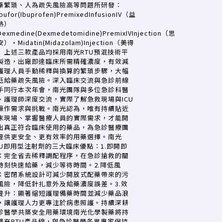
藥繁瑣、人為疏失風險高等問題所研發：
bufor(Ibuprofen)PremixedInfusionIV（益
熱）
exmedine(Dexmedetomidine)PremixIVInjection（思
）•Midatin(Midazolam)Injection（美得
）上述三款產品均採用南光RTU預混技術平
製造，出廠即達臨床所需精確濃度，有效減
護理人員手動稀釋與換算的繁瑣步驟，大幅
低給藥疏失風險。深入臨床交流與急診前線
手同行本次年會，南光團隊與多位急診科醫
、護理師深度交流，實際了解急救現場與ICU
操作需求與挑戰。南光認為，唯有持續貼近
床現場、掌握醫療人員的實際需求，才能開
出真正符合臨床使用的藥品，為急診醫療團
提供更安全、更有效率的用藥選擇。南光
TU即用型注射劑的三大臨床優點：1.即開即
：完全省去稀釋調配程序，在急診搶救的關
時刻快速給藥，減少等待時間。2.降低風
：密閉系統設計可減少開放式配藥帶來的污
風險，降低針扎意外及給藥濃度誤差。3.效
提升：顯著縮短護理備藥時間並減少藥品浪
，讓護理人力更專注於病患照護。持續深耕
診醫學共築安全用藥環境南光化學製藥將持
擴充RTU產品線，與急診醫學各界專家保持