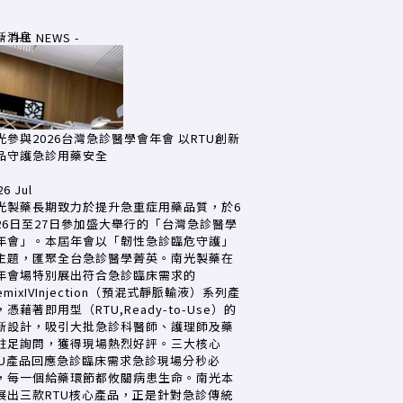
新消息
- THE NEWS -
光參與2026台灣急診醫學會年會 以RTU創新
品守護急診用藥安全
26 Jul
光製藥長期致力於提升急重症用藥品質，於6
26日至27日參加盛大舉行的「台灣急診醫學
年會」。本屆年會以「韌性急診臨危守護」
主題，匯聚全台急診醫學菁英。南光製藥在
年會場特別展出符合急診臨床需求的
emixIVInjection（預混式靜脈輸液）系列產
，憑藉著即用型（RTU,Ready-to-Use）的
新設計，吸引大批急診科醫師、護理師及藥
駐足詢問，獲得現場熱烈好評。三大核心
TU產品回應急診臨床需求急診現場分秒必
，每一個給藥環節都攸關病患生命。南光本
展出三款RTU核心產品，正是針對急診傳統