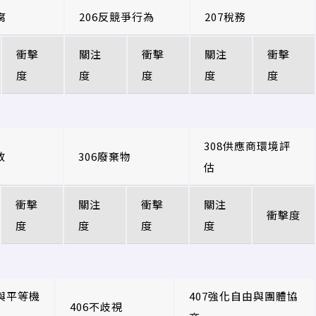
腐
206反競爭行為
207稅務
衝擊
關注
衝擊
關注
衝擊
度
度
度
度
度
308供應商環境評
放
306廢棄物
估
衝擊
關注
衝擊
關注
衝擊度
度
度
度
度
與平等機
407強化自由與團體協
406不歧視