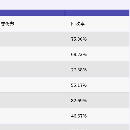
問卷份數
回收率
75.00%
69.23%
27.88%
55.17%
82.69%
46.67%