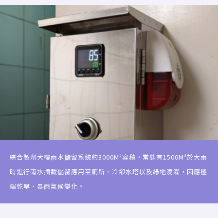
綜合製劑大樓雨水儲留系統約3000M³容積，常態有1500M³於大雨
時進行雨水攔截儲留應用至廁所、冷卻水塔以及綠地澆灌，因應極
端乾旱、暴雨氣候變化。