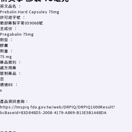
英文品名
：
Prebalin Hard Capsules 75mg
許可證字號
：
衛部藥製字第059068號
主成份
：
Pregabalin 75mg
劑型
：
膠囊
劑量
：
75 mg
藥品類別
：
處方用藥
管制藥品
：
否
通過BE
：
x
產品資訊查詢：
https://lmspiq.fda.gov.tw/web/DRPIQ/DRPIQ1000Result?
licBaseId=83D848D5-2008-4179-A869-B13E5B1A68DA