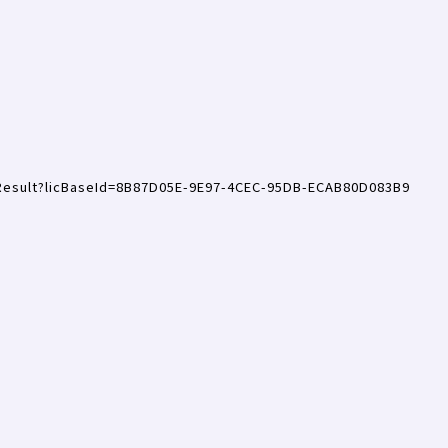
Result?licBaseId=8B87D05E-9E97-4CEC-95DB-ECAB80D083B9