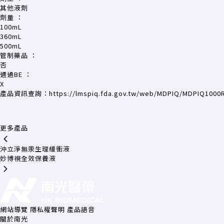
其他液劑
劑量
：
100mL
360mL
500mL
管制藥品
：
否
通過BE
：
X
產品資訊查詢：
https://lmspiq.fda.gov.tw/web/MDPIQ/MDPIQ1000
更多產品
沖立淨無汞生理緩衝液
妙博視全效保養液
網站導覽
隱私權聲明
產品語音
關於南光