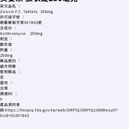
英文品名
：
Zirocin F.C. Tablets 250mg
許可證字號
：
衛署藥製字第057842號
主成份
：
Azithromycin 250mg
劑型
：
膜衣錠
劑量
：
250mg
藥品類別
：
處方用藥
管制藥品
：
否
產地
：
台灣
通過BE
：
V
產品資訊查
詢:
https://lmspiq.fda.gov.tw/web/DRPIQ/DRPIQ1000Result?
licId=01057842