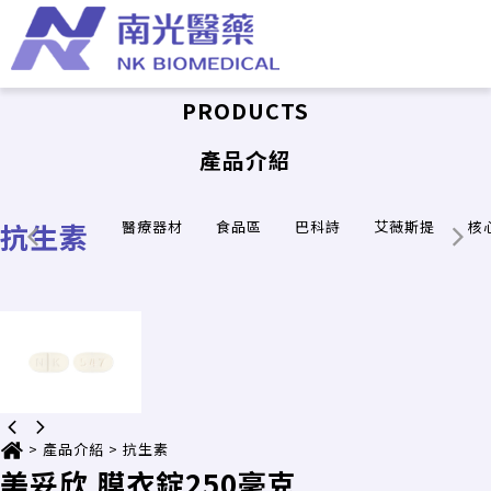
PRODUCTS
產品介紹
抗生素
醫療器材
食品區
巴科詩
艾薇斯提
核
>
產品介紹
>
抗生素
美妥欣 膜衣錠250毫克