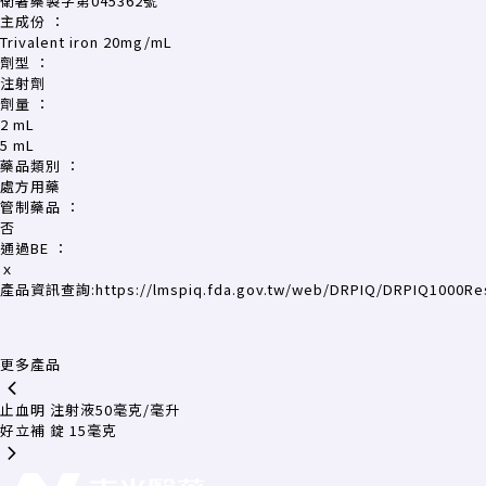
衛署藥製字第045362號
主成份
：
Trivalent iron 20mg/mL
劑型
：
注射劑
劑量
：
2 mL
5 mL
藥品類別
：
處方用藥
管制藥品
：
否
通過BE
：
ｘ
產品資訊查詢:
https://lmspiq.fda.gov.tw/web/DRPIQ/DRPIQ1000R
更多產品
止血明 注射液50毫克/毫升
好立補 錠 15毫克