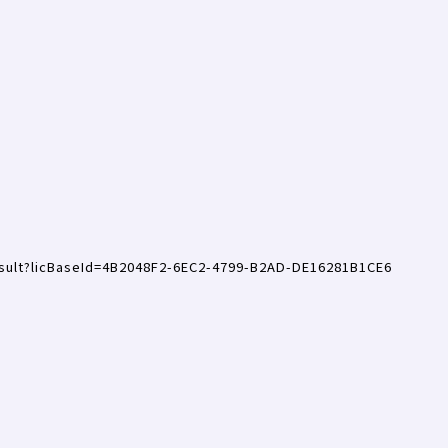
esult?licBaseId=4B2048F2-6EC2-4799-B2AD-DE16281B1CE6