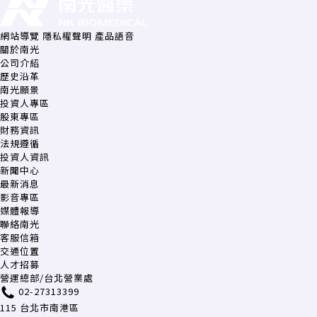
網站導覽
隱私權聲明
產品語音
關於南光
公司介紹
歷史沿革
南光願景
投資人專區
股東專區
財務資訊
法規遵循
投資人資訊
新聞中心
最新消息
影音專區
媒體報導
聯絡南光
客服信箱
交通位置
人才招募
營運總部/台北營業處
02-27313399
115 台北市南港區