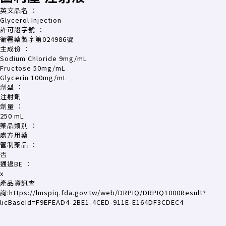
英文品名
：
Glycerol Injection
許可證字號
：
衛署藥製字第024986號
主成份
：
Sodium Chloride 9mg/mL
Fructose 50mg/mL
Glycerin 100mg/mL
劑型
：
注射劑
劑量
：
250 mL
藥品類別
：
處方用藥
管制藥品
：
否
通過BE
：
x
產品資訊查
詢:
https://lmspiq.fda.gov.tw/web/DRPIQ/DRPIQ1000Result?
licBaseId=F9EFEAD4-2BE1-4CED-911E-E164DF3CDEC4