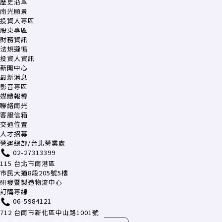
歷史沿革
南光願景
投資人專區
股東專區
財務資訊
法規遵循
投資人資訊
新聞中心
最新消息
影音專區
媒體報導
聯絡南光
客服信箱
交通位置
人才招募
營運總部/台北營業處
02-27313399
115 台北市南港區
市民大道8段205號5樓
研發暨製造物流中心
訂購專線
06-5984121
712 台南市新化區中山路1001號