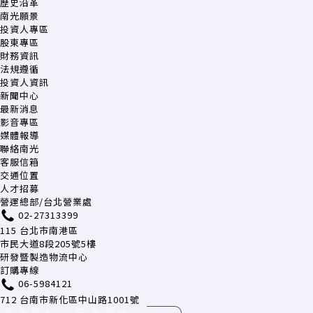
歷史沿革
南光願景
投資人專區
股東專區
財務資訊
法規遵循
投資人資訊
新聞中心
最新消息
影音專區
媒體報導
聯絡南光
客服信箱
交通位置
人才招募
營運總部/台北營業處
02-27313399
115 台北市南港區
市民大道8段205號5樓
研發暨製造物流中心
訂購專線
06-5984121
712 台南市新化區中山路1001號