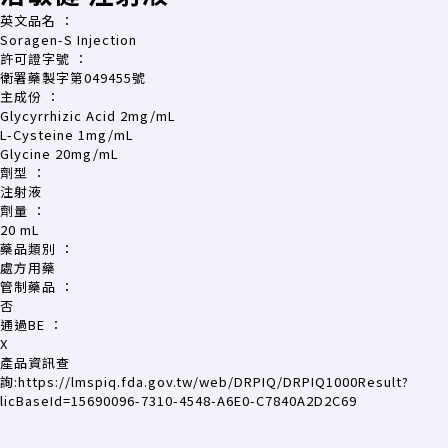
英文品名
：
Soragen-S Injection
許可證字號
：
衛署藥製字第049455號
主成份
：
Glycyrrhizic Acid 2mg/mL
L-Cysteine 1mg/mL
Glycine 20mg/mL
劑型
：
注射液
劑量
：
20 mL
藥品類別
：
處方用藥
管制藥品
：
否
通過BE
：
X
產品資訊查
詢:
https://lmspiq.fda.gov.tw/web/DRPIQ/DRPIQ1000Result?
licBaseId=15690096-7310-4548-A6E0-C7840A2D2C69