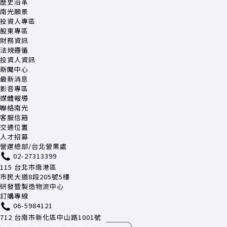
歷史沿革
南光願景
投資人專區
股東專區
財務資訊
法規遵循
投資人資訊
新聞中心
最新消息
影音專區
媒體報導
聯絡南光
客服信箱
交通位置
人才招募
營運總部/台北營業處
02-27313399
115 台北市南港區
市民大道8段205號5樓
研發暨製造物流中心
訂購專線
06-5984121
712 台南市新化區中山路1001號