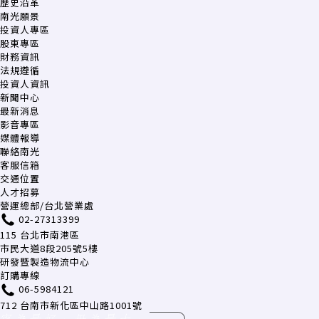
歷史沿革
南光願景
投資人專區
股東專區
財務資訊
法規遵循
投資人資訊
新聞中心
最新消息
影音專區
媒體報導
聯絡南光
客服信箱
交通位置
人才招募
營運總部/台北營業處
02-27313399
115 台北市南港區
市民大道8段205號5樓
研發暨製造物流中心
訂購專線
06-5984121
712 台南市新化區中山路1001號